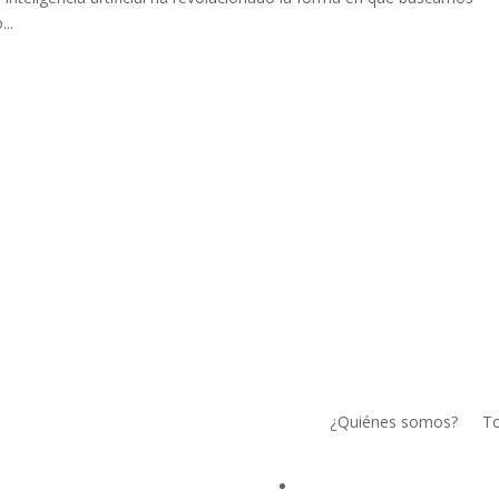
..
¿Quiénes somos?
To